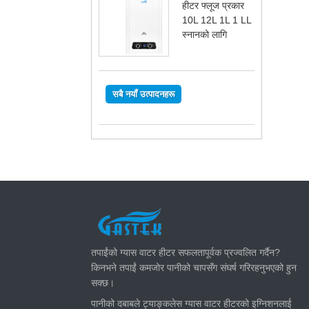
हीटर फ्लूज प्रकार
10L 12L 1L 1 LL
स्नानको लागि
सबै नयाँ उत्पादनहरू
ताजा खबर
तपाईंको ग्यास वाटर हीटर सफलतापूर्वक प्रज्वलित गर्दैन?
किनभने तपाईं कमजोर पानीको चापसँग संघर्ष गरिरहनुभएको हुन
सक्छ।
पानीको दबाबले ट्याङ्कलेस ग्यास वाटर हीटरको इग्निशनलाई