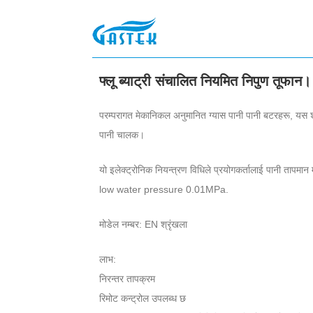
>
पानी
>
ग्यास वाटर हीटर
>
फ्लू ब्याट्री संचालित नियमित निपु
घर
फ्लू ब्याट्री संचालित नियमित निपुण तूफान।
परम्परागत मेकानिकल अनुमानित ग्यास पानी पानी बटरहरू, यस श
पानी चालक।
यो इलेक्ट्रोनिक नियन्त्रण विधिले प्रयोगकर्तालाई पानी ताप
low water pressure 0.01MPa.
मोडेल नम्बर: EN श्रृंखला
लाभ:
निरन्तर तापक्रम
रिमोट कन्ट्रोल उपलब्ध छ