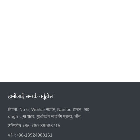
हामीलाई सम्पर्क गर्नुहोस
ठेगाना: No.6, Weihai सडक, Nantou टाउन, जह
ongh ्गा शहर, गुआंगडंग ग्वाइंगंग प्रान्त, चीन
टेलिफोन:
+86-760-89966715
फोन:
+86-13924988161