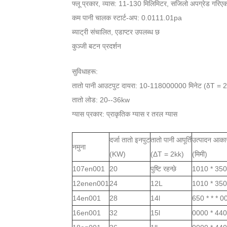
फ्लू प्रकार, व्यास: 11-130 मिलिमिटर, सजिलो अपग्रेड गरिएक
कम पानी चालक स्टार्ट-अप: 0.0111.01pa
ब्याट्री संचालित, एडाप्टर उपलब्ध छ
कुञ्जी बटन प्रदर्शन
सुविधाहरू:
तातो पानी आउटपुट दायरा: 10-118000000 मिनेट (δT = 
तातो लोड: 20--36kw
ग्यास प्रकार: प्राकृतिक ग्यास र तरल ग्यास
दर्जा तातो इनपुट
तातो पानी आपूर्ति
उत्पादन आका
नमुना
(KW)
(ΔT = 2kk)
(मिमी)
107en001
20
पुष्टि रहन्छे
1010 * 350
12enen001
24
12L
1010 * 350
14en001
28
14l
650 * * * 0
16en001
32
15l
0000 * 440