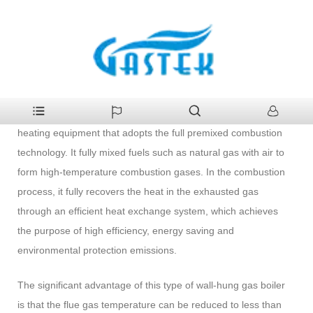
>
पानी
>
ग्यास बोयलर
>
पूर्ण पूर्व-मिश्रित कन्डेन्सिङ ग्यास कम्बी बॉयलर
घर
पूर्ण पूर्व-मिश्रित कन्डेन्सिङ ग्यास कम्बी बॉयलर
The full pre-mixed condensing gas combi boiler is a kind of
heating equipment that adopts the full premixed combustion
technology. It fully mixed fuels such as natural gas with air to
form high-temperature combustion gases. In the combustion
process, it fully recovers the heat in the exhausted gas
through an efficient heat exchange system, which achieves
the purpose of high efficiency, energy saving and
environmental protection emissions.
The significant advantage of this type of wall-hung gas boiler
is that the flue gas temperature can be reduced to less than