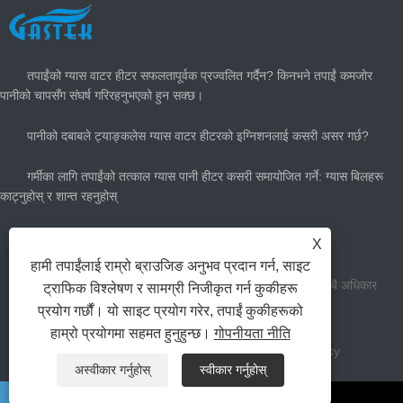
ताजा खबर
तपाईंको ग्यास वाटर हीटर सफलतापूर्वक प्रज्वलित गर्दैन? किनभने तपाईं कमजोर
पानीको चापसँग संघर्ष गरिरहनुभएको हुन सक्छ।
पानीको दबाबले ट्याङ्कलेस ग्यास वाटर हीटरको इग्निशनलाई कसरी असर गर्छ?
गर्मीका लागि तपाईंको तत्काल ग्यास पानी हीटर कसरी समायोजित गर्ने: ग्यास बिलहरू
काट्नुहोस् र शान्त रहनुहोस्
तपाईंलाई कति ठूलो ग्यास तातो पानी हीटर चाहिन्छ?
X
हामी तपाईंलाई राम्रो ब्राउजिङ अनुभव प्रदान गर्न, साइट
प्रतिलिपि अधिकार जियो ong ्गसुन घर उपकरण उपकरण सीमित सबै अधिकार
ट्राफिक विश्लेषण र सामग्री निजीकृत गर्न कुकीहरू
प्रयोग गर्छौं। यो साइट प्रयोग गरेर, तपाईं कुकीहरूको
सुरक्षित।
हाम्रो प्रयोगमा सहमत हुनुहुन्छ।
गोपनीयता नीति
लिङ्कहरू
Sitemap
RSS
XML
Privacy Policy
अस्वीकार गर्नुहोस्
स्वीकार गर्नुहोस्