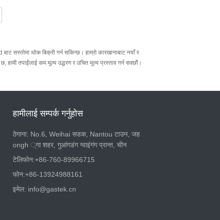
सस्तोमा थोक बिक्री गर्न सकिन्छ। हाम्रो कारखानाबाट नयाँ र
, हामी तपाईंलाई कम मूल्य उद्धरण र उचित मूल्य प्रस्ताव गर्न सक्छौं।
हामीलाई सम्पर्क गर्नुहोस
ठेगाना: No.6, Weihai सडक, Nantou टाउन, जह
ongh ्गा शहर, गुआंगडंग ग्वाइंगंग प्रान्त, चीन
टेलिफोन:
+86-760-89966715
फोन:
+86-13924988161
इमेल:
info@gastek.cn