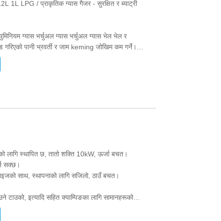
L 1L LPG / प्राकृतिक ग्यास गैजर - सुरक्षित र ब्याट्री
युमिनियम ग्यास भर्चुअल ग्यास भर्चुअल ग्यास भेल भेल र
ेड गरिएको पानी भ्रवर्ती र जाम keming जोखिम कम गर्ने।
 संरक्षण / सुख्खा जलिरहेको संरक्षण / ज्वार असफलता संरक्षण
र्दछ। उच्च-वृद्धि घरहरू र क्षेत्रहरूको अस्थिर पानी आपूर्तिको
ापन गर्दछ। प्रयोगकर्ताहरूलाई ब्याट्री परिवर्तन गर्न आवश्यक
को लागि स्थापित छ, तातो शक्ति 10kW, ऊर्जा बचत।
र्न सक्छ।
्ट साइजको साथ, स्थापनाको लागि सजिलो, ठाउँ बचत।
उने टाउको, इत्यादि सहित क्याम्पिङका लागि सामानहरूको