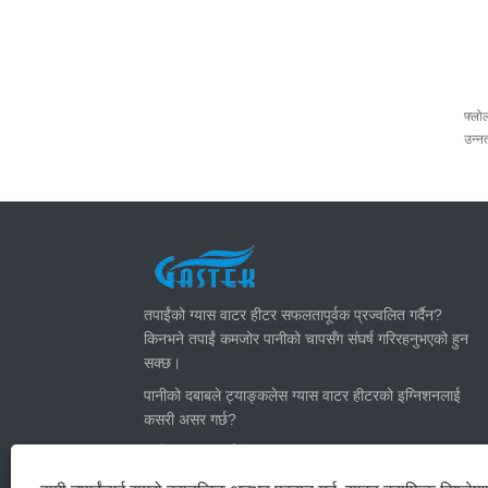
फ्लो
उन्नत
ताजा खबर
तपाईंको ग्यास वाटर हीटर सफलतापूर्वक प्रज्वलित गर्दैन?
किनभने तपाईं कमजोर पानीको चापसँग संघर्ष गरिरहनुभएको हुन
सक्छ।
पानीको दबाबले ट्याङ्कलेस ग्यास वाटर हीटरको इग्निशनलाई
कसरी असर गर्छ?
गर्मीका लागि तपाईंको तत्काल ग्यास पानी हीटर कसरी
समायोजित गर्ने: ग्यास बिलहरू काट्नुहोस् र शान्त रहनुहोस्