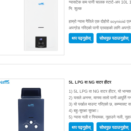
ग्यासटेक कम पानी चालक स्टार्ट-अप 10L 12
नि: शुल्क
हाम्रो ग्यास गैतिले एक दोहोरो soynioid एल्
अपग्रेड गरिएको पानी प्रवाहको लागि अपग्र
बहु-संरक्षणको साथ सुरक्षा बढाइयो (अत्यधिक
थप पढ्नुहोस्
सोधपुछ पठाउनुहोस्
र दुर्घटनात्मक शटडाउन संरक्षण) सुनिश्चित ग
लागि आदर्श।
वैकल्पिक AC एडाप्टरले ब्याट्रीलाई प्रतिस्थ
पर्दैन। प्रयोगको लागि अधिक सुविधा।
5L LPG वा NG वाटर हीटर
1) 5L LPG वा NG वाटर हीटर, यो भान्सा
2) यसले अनन्त, मागमा तातो पानी आपूर्ति ग
3) यो पर्खाल माउन्ट गरिएको छ, कम्प्याक
4) बहु-सुरक्षा सुरक्षा।
5) ग्यास नली र नियामक, नुहाउने नली, नुहा
सम्पूर्ण सेट।
थप पढ्नुहोस्
सोधपुछ पठाउनुहोस्