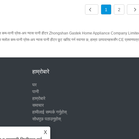
1
2
ल कम-पानी प्रेस-अप ग्यास पानी हीटर Zhongshan Gastek Home Appliance Company Limited बाट 
 फ्लोल कम-पानी प्रेस-अप ग्यास पानी हीटर छुट खरिद गर्न स्वागत छ, हाम्रा उत्पादनहरूसँग CE प्रमाणपत्र छ
हाम्रोबारे
घर
पानी
हाम्रोबारे
समाचार
हामीलाई सम्पर्क गर्नुहोस्
सोधपुछ पठाउनुहोस्
X