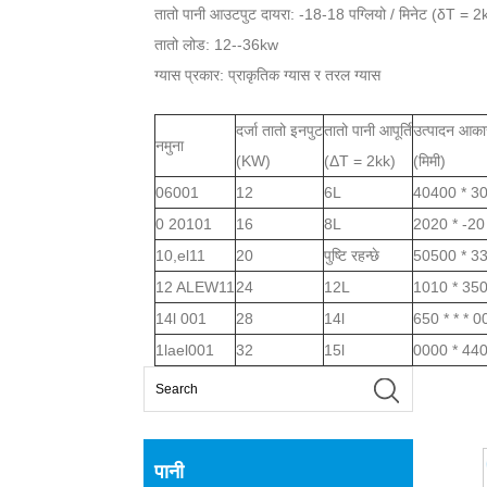
तातो पानी आउटपुट दायरा: -18-18 पग्लियो / मिनेट (δT = 2
तातो लोड: 12--36kw
ग्यास प्रकार: प्राकृतिक ग्यास र तरल ग्यास
दर्जा तातो इनपुट
तातो पानी आपूर्ति
उत्पादन आका
नमुना
(KW)
(ΔT = 2kk)
(मिमी)
06001
12
6L
40400 * 30
0 20101
16
8L
2020 * -20
10,el11
20
पुष्टि रहन्छे
50500 * 33
12 ALEW11
24
12L
1010 * 350
14l 001
28
14l
650 * * * 0
1lael001
32
15l
0000 * 440
पानी