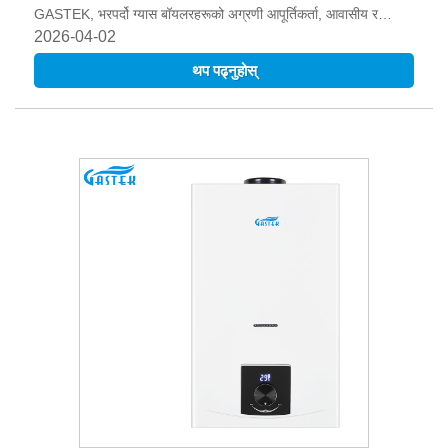
GASTEK, भरपर्दो ग्यास बॉयलरहरूको अग्रणी आपूर्तिकर्ता, आवासीय र
व्यावसायिक ग्राहकहरूको लागि सुरक्षित र प्रभावकारी समाधानहरू सुनिश्चित
2026-04-02
गर्दछ।
थप पढ्नुहोस्