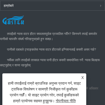
हाम्रोबारे
ताजा खबर
तपाईंको ग्यास वाटर हीटर सफलतापूर्वक प्रज्वलित गर्दैन? किनभने तपाईं कमजोर
पानीको चापसँग संघर्ष गरिरहनुभएको हुन सक्छ।
पानीको दबाबले ट्याङ्कलेस ग्यास वाटर हीटरको इग्निशनलाई कसरी असर गर्छ?
गर्मीका लागि तपाईंको तत्काल ग्यास पानी हीटर कसरी समायोजित गर्ने: ग्यास बिलहरू
काट्नुहोस् र शान्त रहनुहोस्
तपाईंलाई कति ठूलो ग्यास तातो पानी हीटर चाहिन्छ?
X
हामी तपाईंलाई राम्रो ब्राउजिङ अनुभव प्रदान गर्न, साइट
प्रतिलिपि अधिकार जियो ong ्गसुन घर उपकरण उपकरण सीमित सबै अधिकार
ट्राफिक विश्लेषण र सामग्री निजीकृत गर्न कुकीहरू
प्रयोग गर्छौं। यो साइट प्रयोग गरेर, तपाईं कुकीहरूको
सुरक्षित।
हाम्रो प्रयोगमा सहमत हुनुहुन्छ।
गोपनीयता नीति