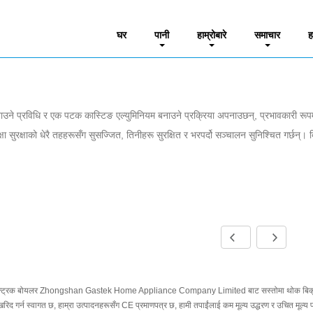
घर
पानी
हाम्रोबारे
समाचार
ह
ताउने प्रविधि र एक पटक कास्टिङ एल्युमिनियम बनाउने प्रक्रिया अपनाउछन्, प्रभावकारी रूपम
ा सुरक्षाको धेरै तहहरूसँग सुसज्जित, तिनीहरू सुरक्षित र भरपर्दो सञ्चालन सुनिश्चित गर्छन्। बि
्ट्रिक बोयलर Zhongshan Gastek Home Appliance Company Limited बाट सस्तोमा थोक बिक्री गर्
रिद गर्न स्वागत छ, हाम्रा उत्पादनहरूसँग CE प्रमाणपत्र छ, हामी तपाईंलाई कम मूल्य उद्धरण र उचित मूल्य प्